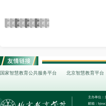
课
课
课
课
课
课
课
课
课
课
课
课
13
400+
44
62
11
99
98
2061
8
26
134
7
程
程
程
程
程
程
程
程
程
程
程
程
数
数
数
数
数
数
数
数
数
数
数
数
国家智慧教育公共服务平台
北京智慧教育平台
主办单位：
邮箱：bjteach