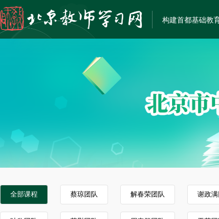
构建首都基础教
全部课程
蔡琼团队
解春荣团队
谢政满